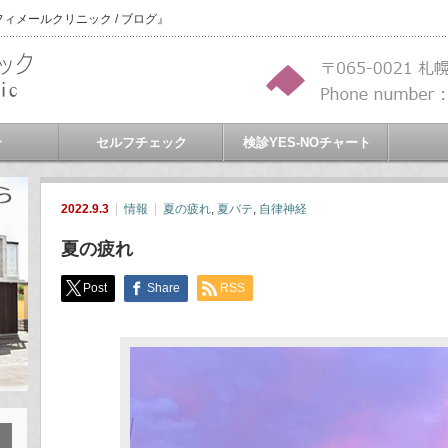
メールクリニック / ブログ』
介
セルフチェック
検診YES-NOチャート
2022.9.3
情報
夏の疲れ
,
夏バテ
,
自律神経
夏の疲れ
Post
Share
RSS