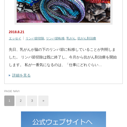
2018.8.21
エッセイ
リンパ節切除
,
リンパ節転移
,
乳がん
,
抗がん剤治療
先日、乳がんが脇の下のリンパ節に転移していることが判明しま
した。 リンパ節切除は既に終了し、今月から抗がん剤治療を開始
します。 私が一番気になるのは、「仕事にどれぐらい…
詳細を見る
PAGE NAVI
1
2
3
»