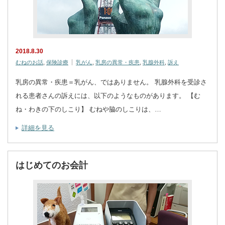
2018.8.30
むねのお話
,
保険診療
乳がん
,
乳房の異常・疾患
,
乳腺外科
,
訴え
乳房の異常・疾患＝乳がん、ではありません。 乳腺外科を受診さ
れる患者さんの訴えには、以下のようなものがあります。 【む
ね・わきの下のしこり】 むねや脇のしこりは、…
詳細を見る
はじめてのお会計