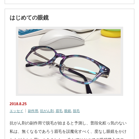
はじめての眼鏡
2018.8.25
エッセイ
副作用
,
抗がん剤
,
眉毛
,
眼鏡
,
脱毛
抗がん剤の副作用で脱毛が始まると予測し、普段化粧っ気のない
私は、無くなるであろう眉毛を誤魔化すべく、度なし眼鏡をかけ