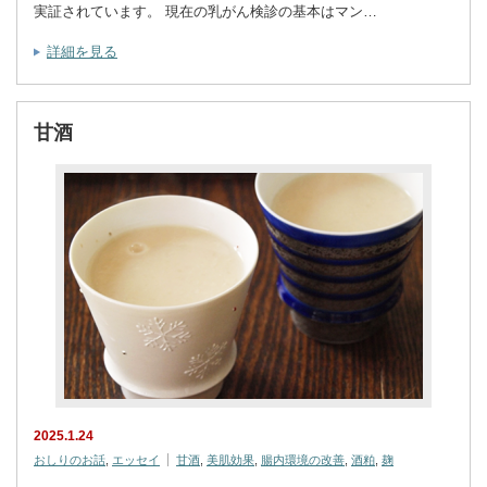
実証されています。 現在の乳がん検診の基本はマン…
詳細を見る
甘酒
2025.1.24
おしりのお話
,
エッセイ
甘酒
,
美肌効果
,
腸内環境の改善
,
酒粕
,
麹