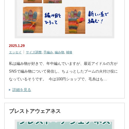
2025.1.29
エッセイ
サイズ調整
,
手編み
,
編み物
,
補修
私は編み物が好きで、年中編んでいますが、最近アイドルの方が
SNSで編み物について発信し、ちょっとしたブームの火付け役に
なっているそうです。 今は100円ショップで、毛糸はも…
詳細を見る
ブレストアウェアネス