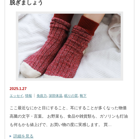
脱ぎましょう
2025.1.27
エッセイ
,
情報
免疫力
,
深部体温
,
眠りの質
,
靴下
ここ最近なにかと目にすること、耳にすることが多くなった物価
高騰の文字・言葉。 お野菜も、食品や雑貨類も、ガソリンも灯油
も何もかも値上げで、お買い物の度に実感します。 買…
詳細を見る