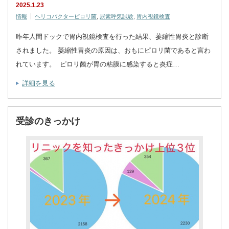
2025.1.23
情報
ヘリコバクターピロリ菌
,
尿素呼気試験
,
胃内視鏡検査
昨年人間ドックで胃内視鏡検査を行った結果、萎縮性胃炎と診断
されました。 萎縮性胃炎の原因は、おもにピロリ菌であると言わ
れています。 ピロリ菌が胃の粘膜に感染すると炎症…
詳細を見る
受診のきっかけ