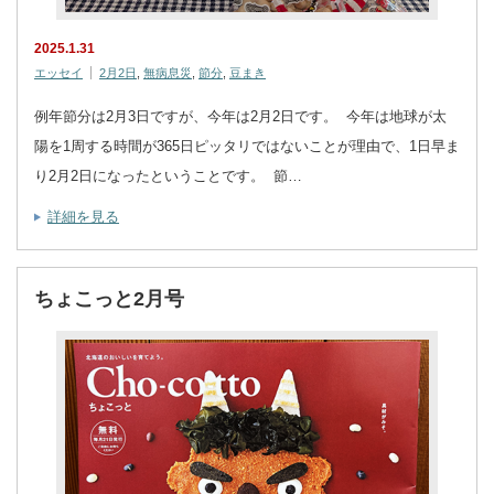
2025.1.31
エッセイ
2月2日
,
無病息災
,
節分
,
豆まき
例年節分は2月3日ですが、今年は2月2日です。 今年は地球が太
陽を1周する時間が365日ピッタリではないことが理由で、1日早ま
り2月2日になったということです。 節…
詳細を見る
ちょこっと2月号