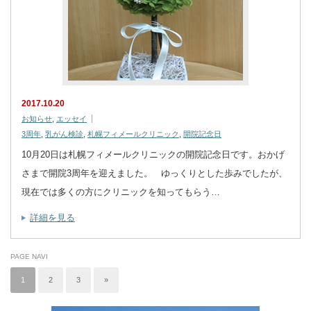
2017.10.20
お知らせ
,
エッセイ
3周年
,
乳がん検診
,
札幌フィメールクリニック
,
開院記念日
10月20日は札幌フィメールクリニックの開院記念日です。おかげ
さまで開院3周年を迎えました。 ゆっくりとした歩みでしたが、
現在では多くの方にクリニックを知ってもらう…
詳細を見る
PAGE NAVI
1
2
3
»