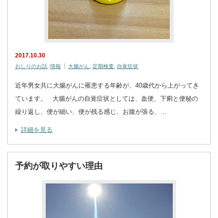
2017.10.30
おしりのお話
,
情報
大腸がん
,
定期検査
,
自覚症状
近年男女共に大腸がんに罹患する年齢が、40歳代から上がってき
ています。 大腸がんの自覚症状としては、血便、下痢と便秘の
繰り返し、便が細い、便が残る感じ、お腹が張る、…
詳細を見る
予約が取りやすい理由