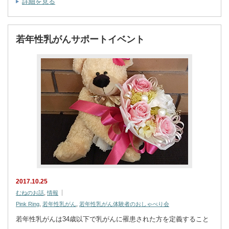
詳細を見る
若年性乳がんサポートイベント
2017.10.25
むねのお話
,
情報
Pink Ring
,
若年性乳がん
,
若年性乳がん体験者のおしゃべり会
若年性乳がんは34歳以下で乳がんに罹患された方を定義すること