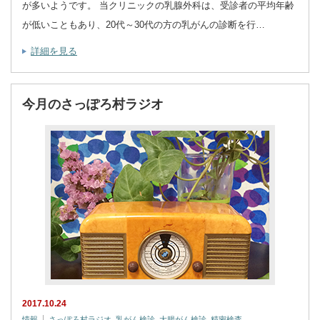
が多いようです。 当クリニックの乳腺外科は、受診者の平均年齢
が低いこともあり、20代～30代の方の乳がんの診断を行…
詳細を見る
今月のさっぽろ村ラジオ
2017.10.24
情報
さっぽろ村ラジオ
,
乳がん検診
,
大腸がん検診
,
精密検査