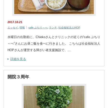
2017.10.21
エッセイ
,
情報
cafe ぷちり～べ
,
ランチ
,
社会福祉法人HOP
水曜日の出勤前に、Chiekoさんとクリニックの近くの“cafe ぷちり
～べ”さんにお昼ご飯を食べに行きました。 こちらは社会福祉法人
HOPさんが運営する障がい者支援施設で、…
詳細を見る
開院３周年