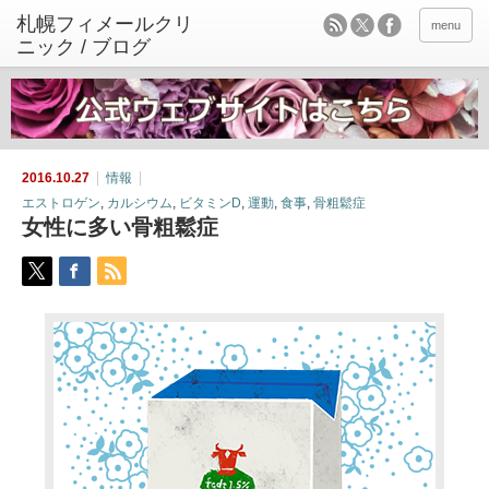
menu
2016.10.27
情報
エストロゲン
,
カルシウム
,
ビタミンD
,
運動
,
食事
,
骨粗鬆症
女性に多い骨粗鬆症