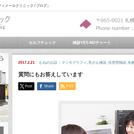
メールクリニック / ブログ』
介
セルフチェック
検診YES-NOチャート
2017.2.21
むねのお話
マンモグラフィ
,
乳がん検診
,
任意型検診
,
札
質問にもお答えしています
Post
Share
RSS