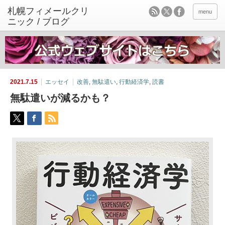
menu
2021.7.15
エッセイ
改善
,
無駄遣い
,
行動経済学
,
読書
無駄遣いが減るかも？