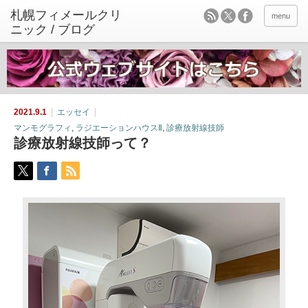
menu
2021.9.1
エッセイ
マンモグラフィ
,
ラジエーションハウスⅡ
,
診療放射線技師
診療放射線技師って？