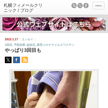
menu
2022.1.17
エッセイ
3回目
,
予防効果
,
副反応
,
新型コロナウイルスワクチン
やっぱり3回目も