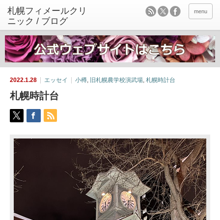
menu
2022.1.28
エッセイ
小樽
,
旧札幌農学校演武場
,
札幌時計台
札幌時計台