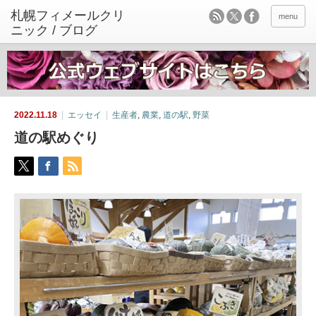
menu
2022.11.18
エッセイ
生産者
,
農業
,
道の駅
,
野菜
道の駅めぐり