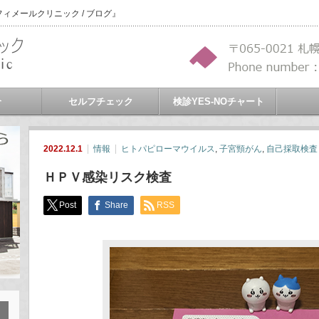
メールクリニック / ブログ』
介
セルフチェック
検診YES-NOチャート
2022.12.1
情報
ヒトパピローマウイルス
,
子宮頸がん
,
自己採取検査
ＨＰＶ感染リスク検査
Post
Share
RSS