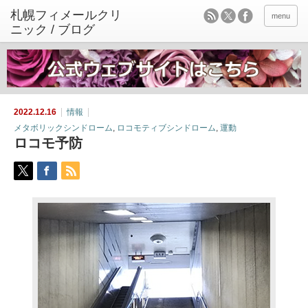
menu
2022.12.16
情報
メタボリックシンドローム
,
ロコモティブシンドローム
,
運動
ロコモ予防