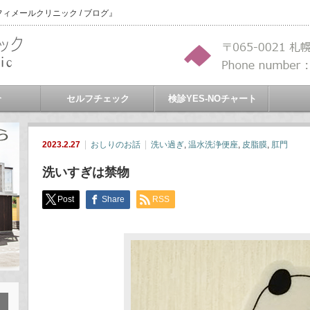
メールクリニック / ブログ』
介
セルフチェック
検診YES-NOチャート
2023.2.27
おしりのお話
洗い過ぎ
,
温水洗浄便座
,
皮脂膜
,
肛門
洗いすぎは禁物
Post
Share
RSS