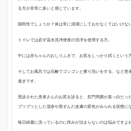
る方が非常に多いと感じています。
国民性でしょうか？体は常に清潔にしておかなくてはいけな
トイレでは必ず温水洗浄便座の洗浄を使用する方。
中には赤ちゃんのおしりふきで、お尻をしっかり拭くという
そしてお風呂では石鹸でゴシゴシと擦り洗いをする、など患
過ぎです。
受診された患者さんのお尻を診ると、肛門周囲が真っ白だっ
ブツブツとした湿疹や黒ずんだ皮膚の変色がみられる状態に
毎日綺麗に洗っているのに痒みが治まらないのは悩みですよ