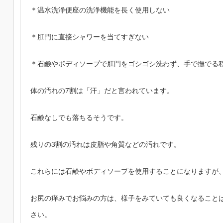
＊温水洗浄便座の洗浄機能を長く使用しない
＊肛門に直接シャワーを当てすぎない
＊石鹸やボディソープで肛門をゴシゴシ洗わず、手で撫でる
体の汚れの7割は「汗」だと言われています。
石鹸なしでも落ちるそうです。
残りの3割の汚れは皮脂や角質などの汚れです。
これらには石鹸やボディソープを使用することになりますが
お尻の痒みでお悩みの方は、様子をみていても良くなること
さい。