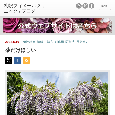
menu
2023.6.10
保険診療
,
情報
処方
,
副作用
,
医師法
,
長期処方
薬だけほしい