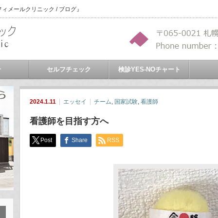
メールクリニック / ブログ』
介
セルフチェック
検診YES-NOチャート
2024.1.11
エッセイ
チーム
,
国家試験
,
看護師
看護師を目指す方へ
Post
Share
RSS