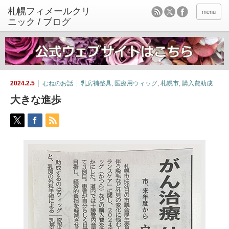
menu
2024.2.5
むねのお話
乳房補整具
,
医療用ウィッグ
,
札幌市
,
購入費助成
大きな進歩