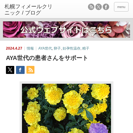
menu
2024.4.27
情報
AYA世代
,
卵子
,
妊孕性温存
,
精子
AYA世代の患者さんをサポート