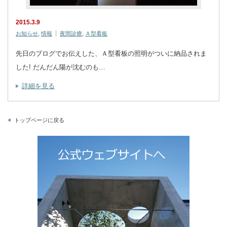
2015.3.9
お知らせ
,
情報
夜間診療
,
Ａ型看板
先日のブログでお伝えした、Ａ型看板の照明がついに納品されま
した! だんだん陽が沈むのも…
詳細を見る
トップページに戻る