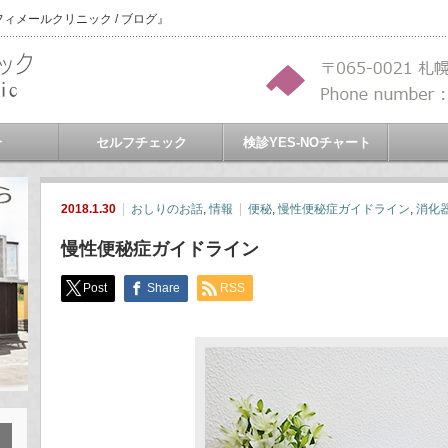
メールクリニック / ブログ』
介
セルフチェック
検診YES-NOチャート
2018.1.30
おしりのお話
,
情報
便秘
,
慢性便秘症ガイドライン
,
消化
慢性便秘症ガイドライン
Post
Share
RSS