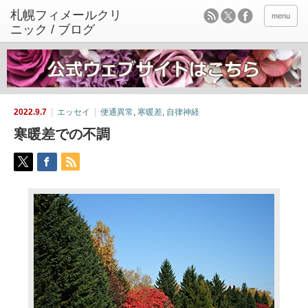
menu
2022.9.7
エッセイ
便通異常
,
寒暖差
,
自律神経
寒暖差での不調