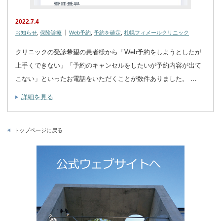
2022.7.4
お知らせ
,
保険診療
Web予約
,
予約を確定
,
札幌フィメールクリニック
クリニックの受診希望の患者様から「Web予約をしようとしたが
上手くできない」「予約のキャンセルをしたいが予約内容が出て
こない」といったお電話をいただくことが数件ありました。 …
詳細を見る
トップページに戻る