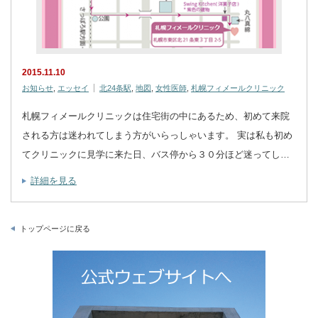
2015.11.10
お知らせ
,
エッセイ
北24条駅
,
地図
,
女性医師
,
札幌フィメールクリニック
札幌フィメールクリニックは住宅街の中にあるため、初めて来院
される方は迷われてしまう方がいらっしゃいます。 実は私も初め
てクリニックに見学に来た日、バス停から３０分ほど迷ってし…
詳細を見る
トップページに戻る