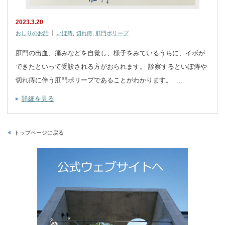
2023.3.20
おしりのお話
いぼ痔
,
切れ痔
,
肛門ポリープ
肛門の出血、痛みなどを自覚し、様子をみているうちに、イボが
できたといって受診される方がおられます。 診察するといぼ痔や
切れ痔に伴う肛門ポリープであることがわかります。 …
詳細を見る
トップページに戻る