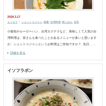
2026.3.17
エッセイ
シェントゥジャン
,
便通
,
台湾料理
,
朝ごはん
,
豆乳
小籠包やルーローハン、台湾カステラなど、美味しくて人気の台
湾料理は、皆さんも食べたことがあるメニューが多いと思います
が、シェントゥジャンというお料理はご存知ですか？ 先日、…
詳細を見る
イソフラボン