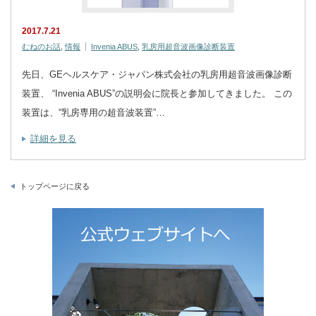
2017.7.21
むねのお話
,
情報
Invenia ABUS
,
乳房用超音波画像診断装置
先日、GEヘルスケア・ジャパン株式会社の乳房用超音波画像診断
装置、 “Invenia ABUS”の説明会に院長と参加してきました。 この
装置は、“乳房専用の超音波装置”…
詳細を見る
トップページに戻る