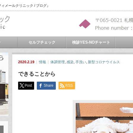
メールクリニック / ブログ』
介
セルフチェック
検診YES-NOチャート
2020.2.19
情報
体調管理
,
感染
,
手洗い
,
新型コロナウイルス
できることから
Post
Share
RSS