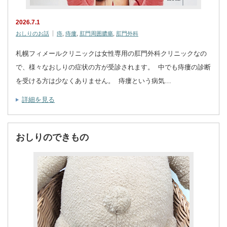
2026.7.1
おしりのお話
痔
,
痔瘻
,
肛門周囲膿瘍
,
肛門外科
札幌フィメールクリニックは女性専用の肛門外科クリニックなの
で、様々なおしりの症状の方が受診されます。 中でも痔瘻の診断
を受ける方は少なくありません。 痔瘻という病気…
詳細を見る
おしりのできもの