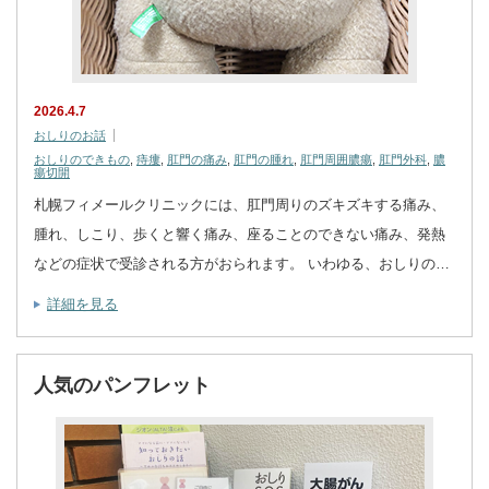
2026.4.7
おしりのお話
おしりのできもの
,
痔瘻
,
肛門の痛み
,
肛門の腫れ
,
肛門周囲膿瘍
,
肛門外科
,
膿
瘍切開
札幌フィメールクリニックには、肛門周りのズキズキする痛み、
腫れ、しこり、歩くと響く痛み、座ることのできない痛み、発熱
などの症状で受診される方がおられます。 いわゆる、おしりの…
詳細を見る
人気のパンフレット