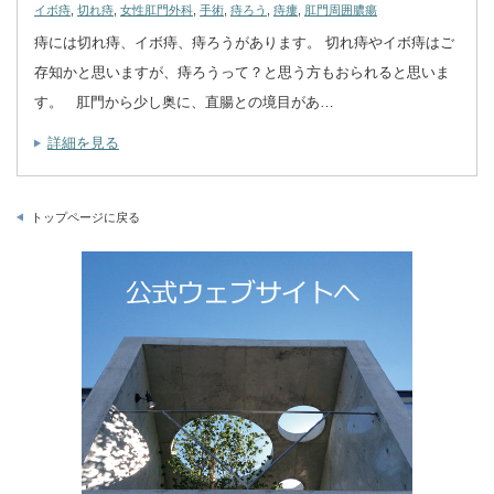
イボ痔
,
切れ痔
,
女性肛門外科
,
手術
,
痔ろう
,
痔瘻
,
肛門周囲膿瘍
痔には切れ痔、イボ痔、痔ろうがあります。 切れ痔やイボ痔はご
存知かと思いますが、痔ろうって？と思う方もおられると思いま
す。 肛門から少し奥に、直腸との境目があ…
詳細を見る
トップページに戻る