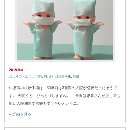
2019.9.4
おしりのお話
いぼ痔
,
切れ痔
,
日帰り手術
,
痔瘻
いぼ痔の根治手術は、30年前は3週間の入院が必要だったそうで
す。 今聞くと、びっくりしますね。 最近は患者さんが少しでも
短い入院期間で治療を受けたいというニ…
詳細を見る