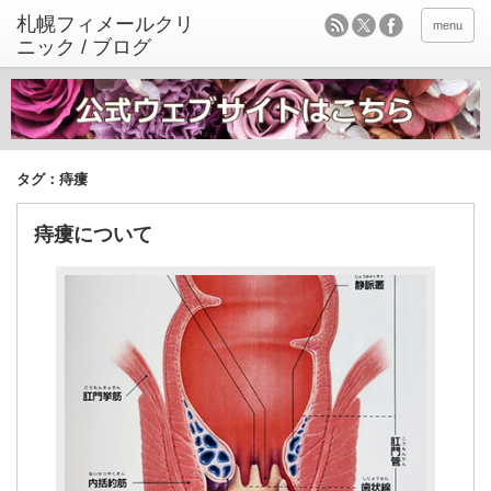
menu
タグ：痔瘻
痔瘻について