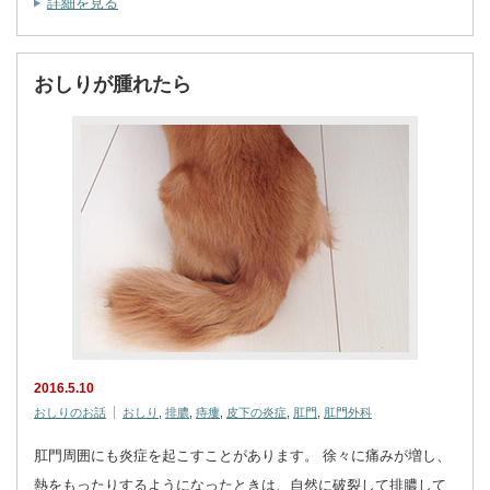
詳細を見る
おしりが腫れたら
2016.5.10
おしりのお話
おしり
,
排膿
,
痔瘻
,
皮下の炎症
,
肛門
,
肛門外科
肛門周囲にも炎症を起こすことがあります。 徐々に痛みが増し、
熱をもったりするようになったときは、自然に破裂して排膿して