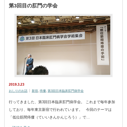
第3回目の肛門の学会
2019.3.23
おしりのお話
新宿
,
痔瘻
,
第3回日本臨床肛門病学会
行ってきました、第3回日本臨床肛門病学会。 これまで毎年参加
しており、毎年東京新宿で行われています。 今回のテーマは
「低位筋間痔瘻（ていいきんかんじろう）」で…