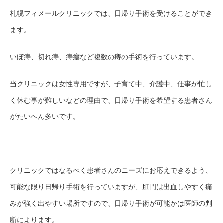
札幌フィメールクリニック
で
は、日帰り手術を受けることが
でき
ます
。
いぼ痔、切れ痔、痔瘻など複数の痔の手術を行っています。
当クリニック
は女性専用ですが、
子育て中、介護中、仕事が忙し
く休む事が難しいなど
の理由で、日帰り手術を希望する患者さん
がたいへん多いです。
クリニックではなるべく患者さんのニーズにお応えできるよう、
可能な限り日帰り手術を行っています
が、
肛門は出血しやすく痛
みが強く出やすい場所ですので、日帰り手術が可能かは医師
の判
断によります
。