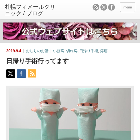
menu
2019.9.4
おしりのお話
いぼ痔
,
切れ痔
,
日帰り手術
,
痔瘻
日帰り手術行ってます