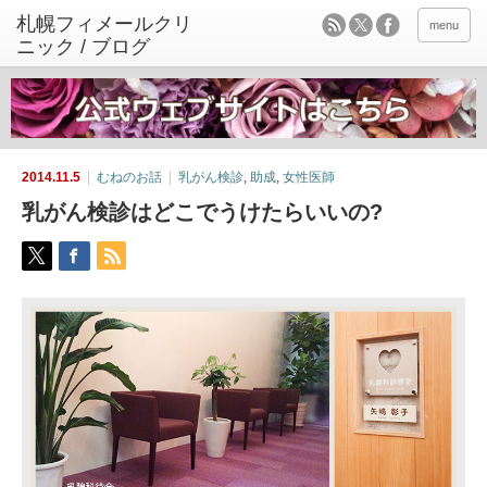
menu
2014.11.5
むねのお話
乳がん検診
,
助成
,
女性医師
乳がん検診はどこでうけたらいいの?