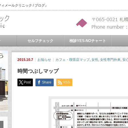
メールクリニック / ブログ』
介
セルフチェック
検診YES-NOチャート
2015.10.7
お知らせ
カフェ・喫茶店マップ
,
女性
,
女性専門外来
,
安
時間つぶしマップ
Post
Share
RSS