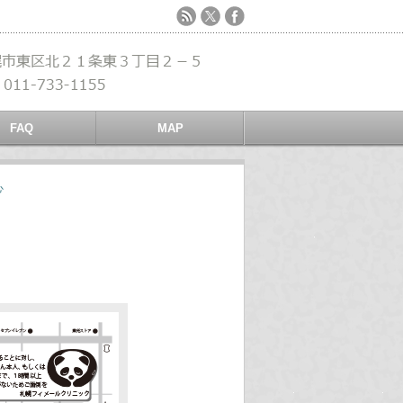
FAQ
MAP
心