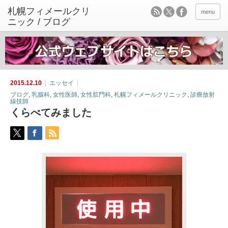
menu
2015.12.10
エッセイ
ブログ
,
乳腺科
,
女性医師
,
女性肛門科
,
札幌フィメールクリニック
,
診療放射
線技師
くらべてみました