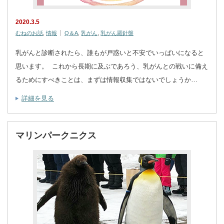
2020.3.5
むねのお話
,
情報
Q＆A
,
乳がん
,
乳がん羅針盤
乳がんと診断されたら、誰もが戸惑いと不安でいっぱいになると
思います。 これから長期に及ぶであろう、乳がんとの戦いに備え
るためにすべきことは、まずは情報収集ではないでしょうか…
詳細を見る
マリンパークニクス