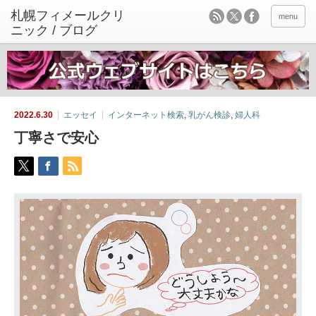
menu
2022.6.30
エッセイ
インターネット検索
,
乳がん検診
,
婦人科
丁寧さで安心