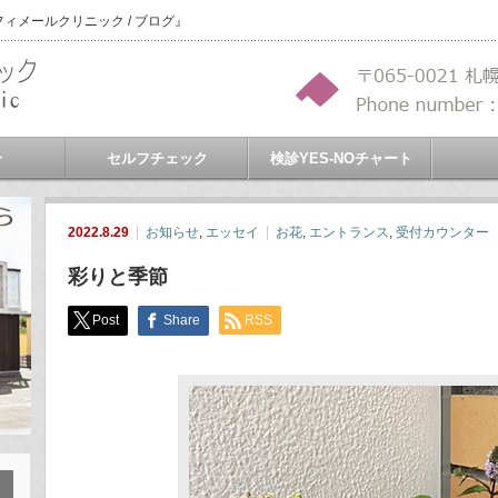
メールクリニック / ブログ』
介
セルフチェック
検診YES-NOチャート
2022.8.29
お知らせ
,
エッセイ
お花
,
エントランス
,
受付カウンター
彩りと季節
Post
Share
RSS