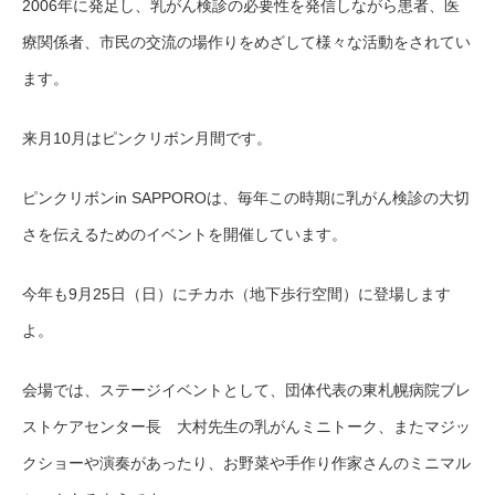
2006年に発足し、乳がん検診の必要性を
発信しながら患者
、
医
療関係者
、
市民の交流の場作りをめざして様々な活動をされてい
ます。
来月10月はピンクリボン月間です。
ピンクリボンin
SAPPORO
は、毎年この時期に乳がん検診の大切
さを伝えるためのイベントを開催しています。
今年も
9月25日（日）
にチカホ（地下歩行空間）に登場します
よ。
会場では、ステージイベントとして
、
団体代表の東札幌病院ブレ
ストケアセンター長 大村先生の乳がんミニトーク、またマジッ
クショーや演奏があったり、お野菜や手作り作家さんのミニマル