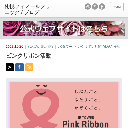
menu
2023.10.20
むねのお話
,
情報
JRタワー
,
ピンクリボン月間
,
乳がん検診
ピンクリボン活動