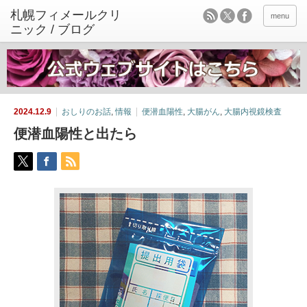
menu
2024.12.9
おしりのお話
,
情報
便潜血陽性
,
大腸がん
,
大腸内視鏡検査
便潜血陽性と出たら