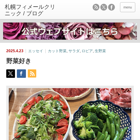
menu
2025.4.23
エッセイ
カット野菜
,
サラダ
,
ロピア
,
生野菜
野菜好き