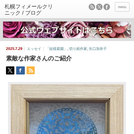
menu
2025.7.29
エッセイ
「紋様庭園」
,
切り紙作家
,
矢口加奈子
素敵な作家さんのご紹介