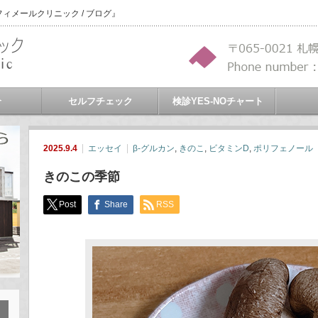
メールクリニック / ブログ』
介
セルフチェック
検診YES-NOチャート
2025.9.4
エッセイ
β-グルカン
,
きのこ
,
ビタミンD
,
ポリフェノール
きのこの季節
Post
Share
RSS