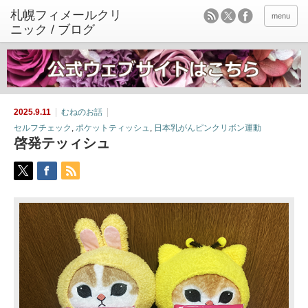
menu
2025.9.11
むねのお話
セルフチェック
,
ポケットティッシュ
,
日本乳がんピンクリボン運動
啓発テッィシュ