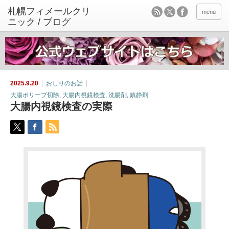
menu
2025.9.20
おしりのお話
大腸ポリープ切除
,
大腸内視鏡検査
,
洗腸剤
,
鎮静剤
大腸内視鏡検査の実際