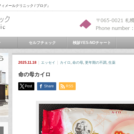
メールクリニック / ブログ』
介
セルフチェック
検診YES-NOチャート
2025.11.18
エッセイ
カイロ
,
命の母
,
更年期の不調
,
生薬
命の母カイロ
Post
Share
RSS