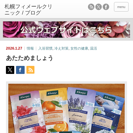
menu
2026.1.27
情報
入浴習慣
,
冷え対策
,
女性の健康
,
温活
あたためましょう