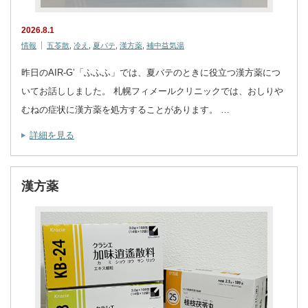
2026.8.1
情報
五苓散
,
冷え
,
夏バテ
,
漢方薬
,
補中益気湯
昨日のAIR-G’「ふふふ」では、夏バテのときに役立つ漢方薬につ
いてお話ししました。 札幌フィメールクリニックでは、おしりや
むねの症状に漢方薬を処方することがあります。 …
詳細を見る
漢方薬