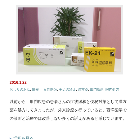
2016.1.22
おしりのお話
,
情報
女性医師
,
手足の冷え
,
漢方薬
,
肛門疾患
,
院内処方
以前から、肛門疾患の患者さんの症状緩和と便秘対策として漢方
薬を処方してきましたが、外来診療を行っていると、西洋医学で
の診断と治療では改善しない多くの訴えがあると感じています。
…
詳細を見る