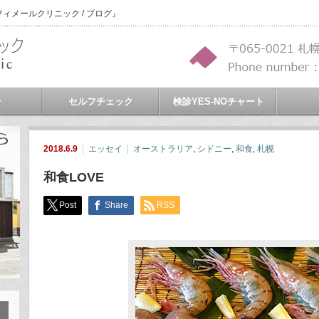
メールクリニック / ブログ』
介
セルフチェック
検診YES-NOチャート
2018.6.9
エッセイ
オーストラリア
,
シドニー
,
和食
,
札幌
和食LOVE
Post
Share
RSS