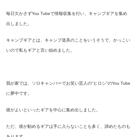
毎日欠かさずYou Tubeで情報収集を行い、キャンプギアを集め
出しました。
キャンプギアとは、キャンプ道具のことをいうそうで、かっこい
いので私もギアと言い始めました。
我が家
で
は
、
ソロキャンパー
で
お笑い芸人
の
“
ヒロシ
”
のYou
Tube
に
夢中です
。
彼が
よ
いといったギアを中心に集め
出しました
。
ただ、彼が勧めるギアは手に入らないことも多く
、諦めたもの
も
ありま
す。