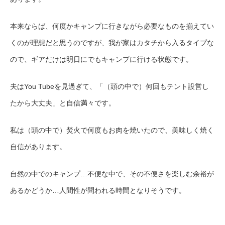
本来ならば、何度かキャンプに行きながら必要なものを揃えてい
くのが理想だと思うのですが、我が家はカタチから入るタイプ
な
ので、
ギアだけは明日
にでもキャンプに行ける
状態です。
夫はYou Tubeを見過ぎて、「（頭の中で）何回もテント設営し
た
から大丈夫」と自信満々です。
私は（頭の中で）焚火で
何度も
お肉を焼いたので、
美味しく
焼く
自信があります。
自然の中でのキャンプ…
不便な中で、その不便さを楽しむ余裕が
あるかどうか…人間性が問われる時間となりそうです。