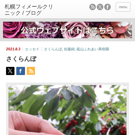
menu
2021.8.3
エッセイ
さくらんぼ
,
佐藤錦
,
砥山ふれあい果樹園
さくらんぼ