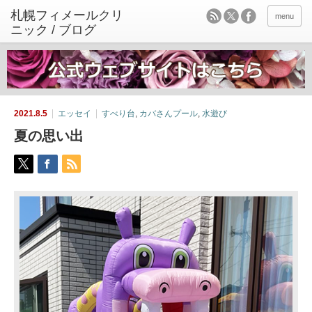
menu
2021.8.5
エッセイ
すべり台
,
カバさんプール
,
水遊び
夏の思い出